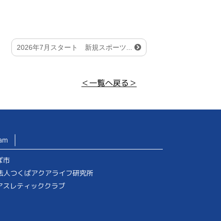
2026年7月スタート 新規スポーツ...
＜一覧へ戻る＞
am
ば市
O法人つくばアクアライフ研究所
アスレティッククラブ