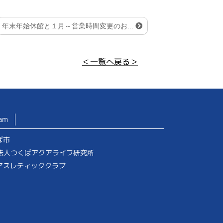
年末年始休館と１月～営業時間変更のお...
＜一覧へ戻る＞
am
ば市
O法人つくばアクアライフ研究所
アスレティッククラブ