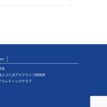
am
ば市
O法人つくばアクアライフ研究所
アスレティッククラブ